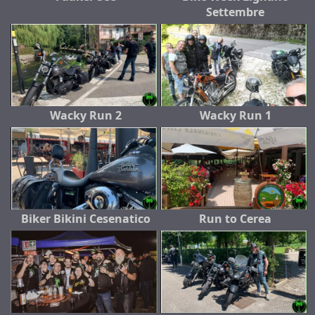
Settembre
Wacky Run 2
Wacky Run 1
Biker Bikini Cesenatico
Run to Cerea