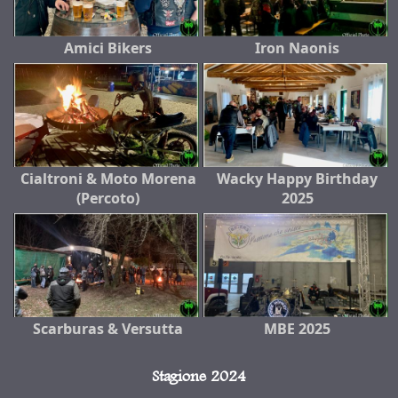
Amici Bikers
Iron Naonis
Cialtroni & Moto Morena
Wacky Happy Birthday
(Percoto)
2025
Scarburas & Versutta
MBE 2025
Stagione 2024