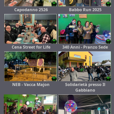
Capodanno 2526
Babbo Run 2025
Cena Street for Life
340 Anni - Pranzo Sede
NEB - Vacca Majon
Solidarietà presso Il
Gabbiano