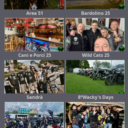
Area 51
Bardolino 25
Cani e Porci 25
Wild Cats 25
Sandrà
8°Wacky's Days