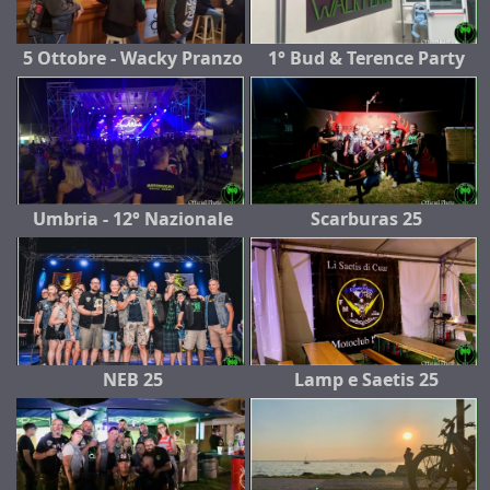
5 Ottobre - Wacky Pranzo
1° Bud & Terence Party
Umbria - 12° Nazionale
Scarburas 25
NEB 25
Lamp e Saetis 25