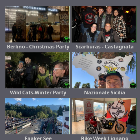
Berlino - Christmas Party
Scarburas - Castagnata
Wild Cats-Winter Party
Nazionale Sicilia
Faaker See
Bike Week Lignano