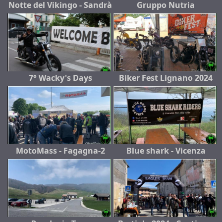
Notte del Vikingo - Sandrà
Gruppo Nutria
7° Wacky's Days
Biker Fest Lignano 2024
MotoMass - Fagagna-2
Blue shark - Vicenza