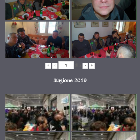
di
2
«
‹
›
»
Stagione 2019