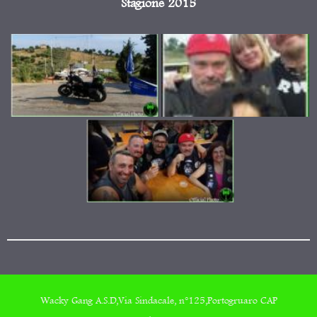
Stagione 2015
Wacky Gang A.S.D,Via Sindacale, n°125,Portogruaro CAP