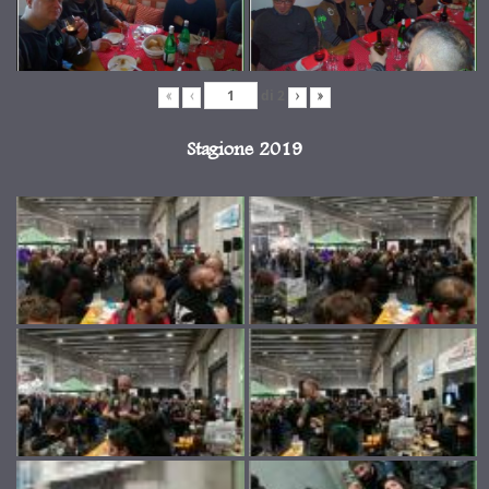
di
2
«
‹
›
»
Stagione 2019