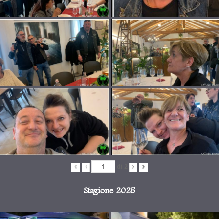
di
2
«
‹
›
»
Stagione 2025