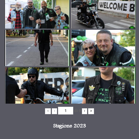
di
9
«
‹
›
»
Stagione 2023