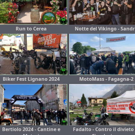
Run to Cerea
Notte del Vikingo - Sand
Biker Fest Lignano 2024
MotoMass - Fagagna-2
Bertiolo 2024 - Cantine e
Fadalto - Contro il divieto