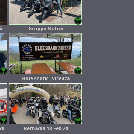
rà
Gruppo Nutria
Blue shark - Vicenza
 di
Bernadia 18 Feb 24