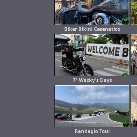
Biker Bikini Cesenatico
7° Wacky's Days
Randagio Tour