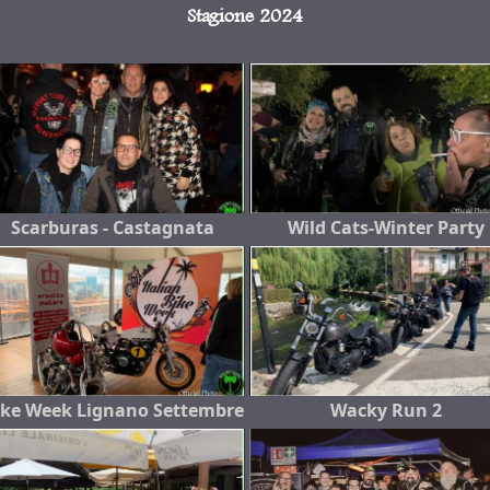
Stagione 2024
Scarburas - Castagnata
Wild Cats-Winter Party
ike Week Lignano Settembre
Wacky Run 2