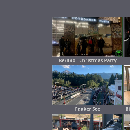
Berlino - Christmas Party
Faaker See
B