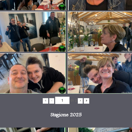
di
2
«
‹
›
»
Stagione 2025