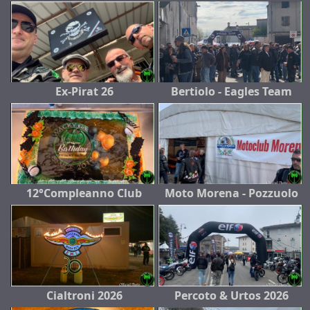
Ex-Pirat 26
Bertiolo - Eagles Team
12°Compleanno Club
Moto Morena - Pozzuolo
Cialtroni 2026
Percoto & Urtos 2026