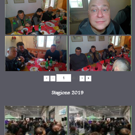
di
2
«
‹
›
»
Stagione 2019