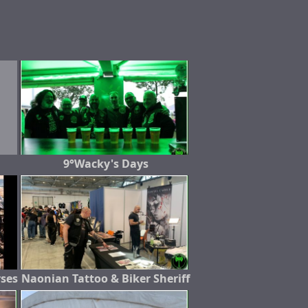
9°Wacky's Days
rses
Naonian Tattoo & Biker Sheriff