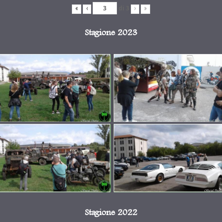
di
3
«
‹
›
»
Stagione 2023
Stagione 2022