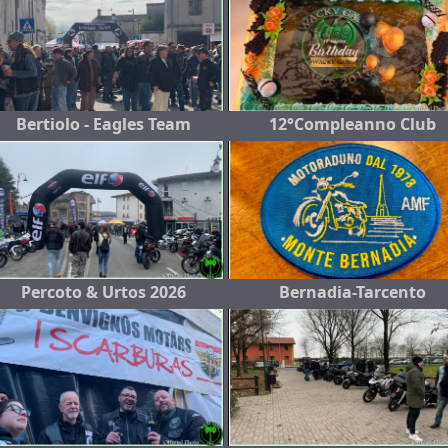
Bertiolo - Eagles Team
12°Compleanno Club
Percoto & Urtos 2026
Bernadia-Tarcento