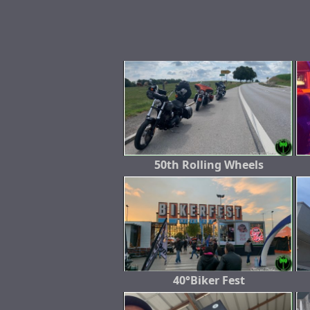
50th Rolling Wheels
40°Biker Fest