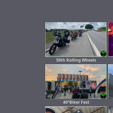
50th Rolling Wheels
40°Biker Fest