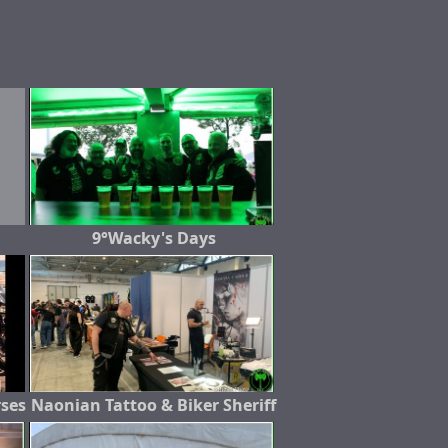
9°Wacky's Days
rses
Naonian Tattoo & Biker Sheriff