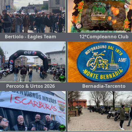
Bertiolo - Eagles Team
12°Compleanno Club
Percoto & Urtos 2026
Bernadia-Tarcento