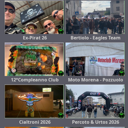
Ex-Pirat 26
Bertiolo - Eagles Team
12°Compleanno Club
Moto Morena - Pozzuolo
Cialtroni 2026
Percoto & Urtos 2026