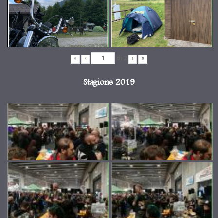
di
2
«
‹
›
»
Stagione 2019