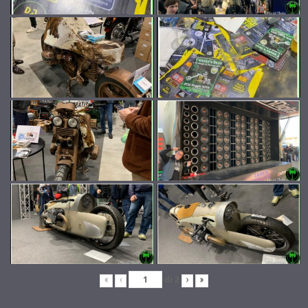
di
2
«
‹
›
»