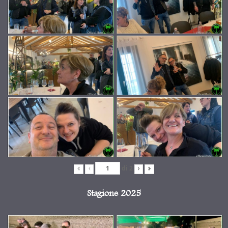
di
2
«
‹
›
»
Stagione 2025