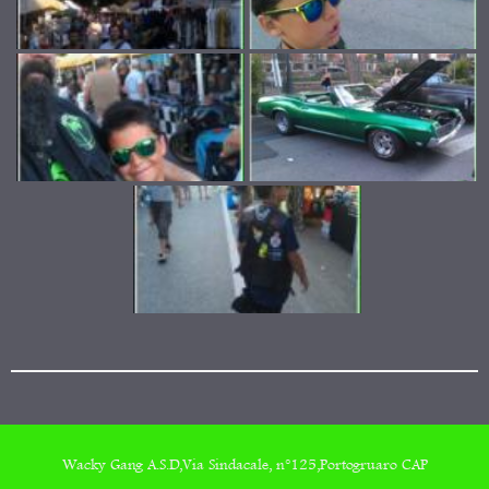
Wacky Gang A.S.D,Via Sindacale, n°125,Portogruaro CAP