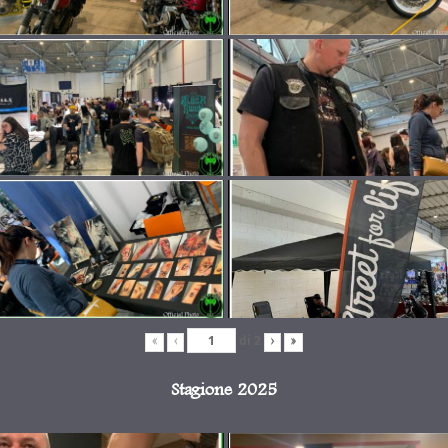
di
2
«
‹
›
»
Stagione 2025