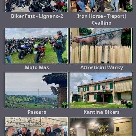
Biker Fest - Lignano-2
Iron Horse - Treporti
Cvallino
Moto Mas
Arrosticini Wacky
Pescara
Kantina Bikers