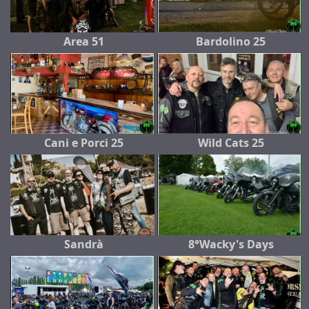
Area 51
Bardolino 25
Cani e Porci 25
Wild Cats 25
Sandrà
8°Wacky's Days