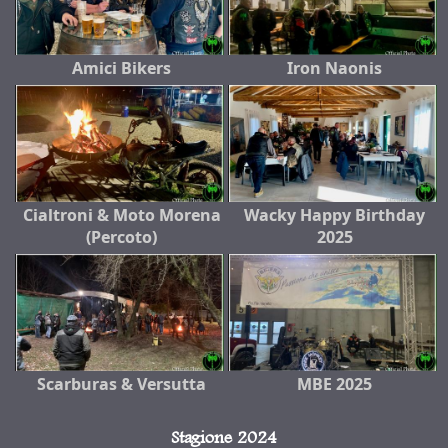
Amici Bikers
Iron Naonis
Cialtroni & Moto Morena
Wacky Happy Birthday
(Percoto)
2025
Scarburas & Versutta
MBE 2025
Stagione 2024