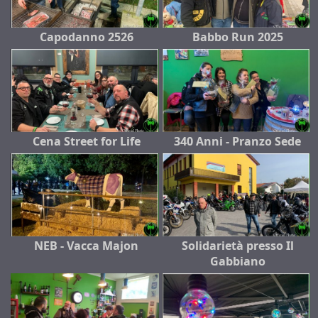
Capodanno 2526
Babbo Run 2025
Cena Street for Life
340 Anni - Pranzo Sede
NEB - Vacca Majon
Solidarietà presso Il
Gabbiano