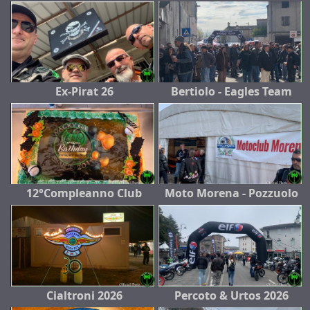
Ex-Pirat 26
Bertiolo - Eagles Team
12°Compleanno Club
Moto Morena - Pozzuolo
Cialtroni 2026
Percoto & Urtos 2026