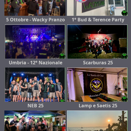
5 Ottobre - Wacky Pranzo
1° Bud & Terence Party
Umbria - 12° Nazionale
Scarburas 25
NEB 25
Lamp e Saetis 25