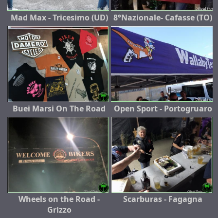
Mad Max - Tricesimo (UD)
8°Nazionale- Cafasse (TO)
Buei Marsi On The Road
Open Sport - Portogruaro
Wheels on the Road -
Scarburas - Fagagna
Grizzo