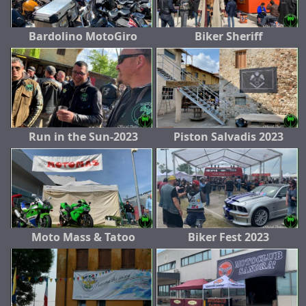
Bardolino MotoGiro
Biker Sheriff
Run in the Sun-2023
Piston Salvadis 2023
Moto Mass & Tatoo
Biker Fest 2023