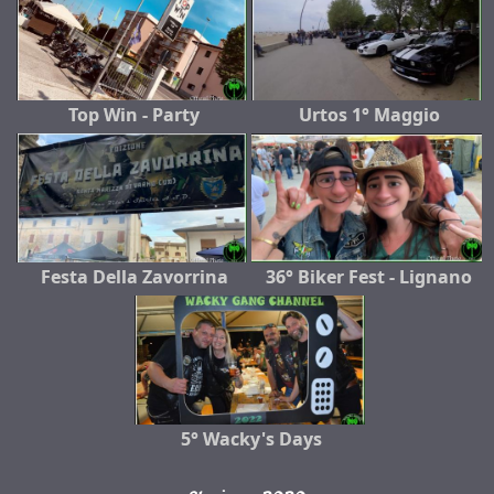
Top Win - Party
Urtos 1° Maggio
Festa Della Zavorrina
36° Biker Fest - Lignano
5° Wacky's Days