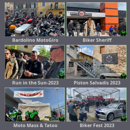
Bardolino MotoGiro
Biker Sheriff
Run in the Sun-2023
Piston Salvadis 2023
Moto Mass & Tatoo
Biker Fest 2023