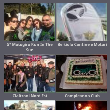
5° Motogiro Run In The
Bertiolo Cantine e Motori
Sun
Cialtroni Nord Est
Compleanno Club