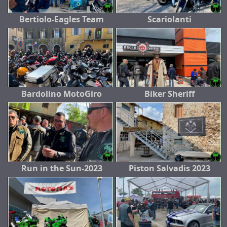
Bertiolo-Eagles Team
Scariolanti
Bardolino MotoGiro
Biker Sheriff
Run in the Sun-2023
Piston Salvadis 2023