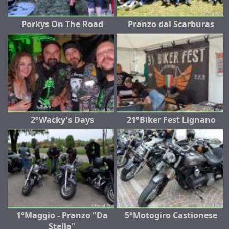
Porkys On The Road
Pranzo dai Scarburas
2°Wacky's Days
21°Biker Fest Lignano
1°Maggio - Pranzo "Da
5°Motogiro Castionese
Stella"