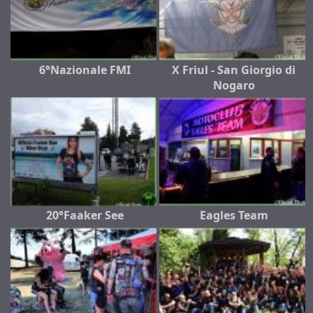
6°Nazionale FMI
X Friul - San Giorgio di
Nogaro
20°Faaker See
Eagles Team