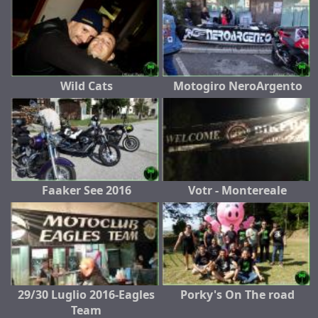
Wild Cats
Motogiro NeroArgento
Faaker See 2016
Votr - Montereale
29/30 Luglio 2016-Eagles
Porky's On The road
Team