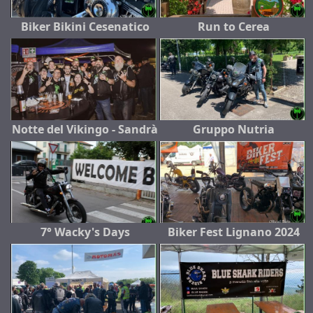
Biker Bikini Cesenatico
Run to Cerea
Notte del Vikingo - Sandrà
Gruppo Nutria
7° Wacky's Days
Biker Fest Lignano 2024