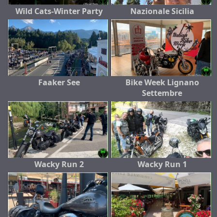
Wild Cats-Winter Party
Nazionale Sicilia
Faaker See
Bike Week Lignano
Settembre
Wacky Run 2
Wacky Run 1