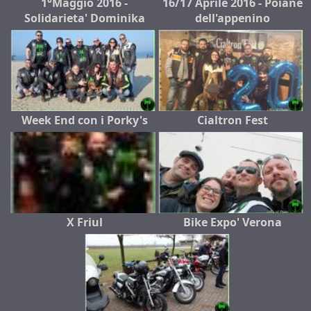
1°Maggio 2016 -
16/17 Aprile 2016 - Poiane
Solidarieta' Dominika
dell'appenino
Week End con i Porky's
Cialtron Fest
X Friul
Bike Expo' Verona