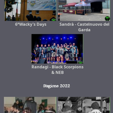
6°Wacky's Days
Sandrà - Castelnuovo del
Garda
Randagi - Black Scorpions
& NEB
Stagione 2022