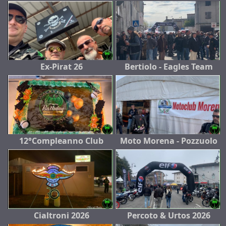
Ex-Pirat 26
Bertiolo - Eagles Team
12°Compleanno Club
Moto Morena - Pozzuolo
Cialtroni 2026
Percoto & Urtos 2026