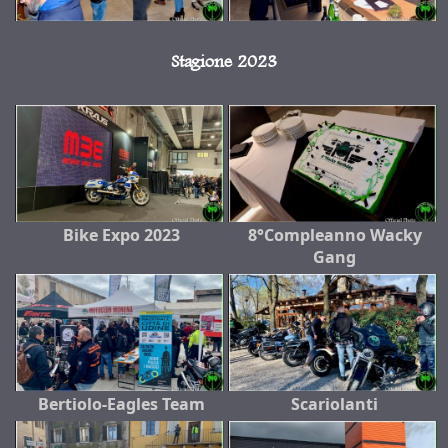
Stagione 2023
Bike Expo 2023
8°Compleanno Wacky
Gang
Bertiolo-Eagles Team
Scariolanti