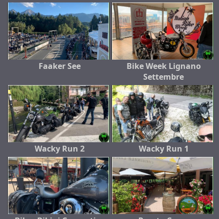
Faaker See
Bike Week Lignano
Settembre
Wacky Run 2
Wacky Run 1