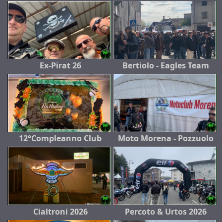
Ex-Pirat 26
Bertiolo - Eagles Team
12°Compleanno Club
Moto Morena - Pozzuolo
Cialtroni 2026
Percoto & Urtos 2026