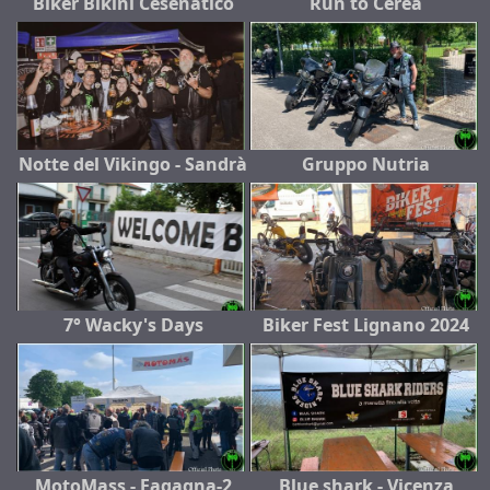
Biker Bikini Cesenatico
Run to Cerea
Notte del Vikingo - Sandrà
Gruppo Nutria
7° Wacky's Days
Biker Fest Lignano 2024
MotoMass - Fagagna-2
Blue shark - Vicenza