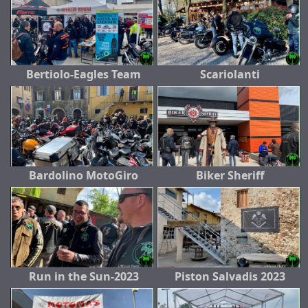
Bertiolo-Eagles Team
Scariolanti
Bardolino MotoGiro
Biker Sheriff
Run in the Sun-2023
Piston Salvadis 2023