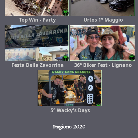
Top Win - Party
Urtos 1° Maggio
Festa Della Zavorrina
36° Biker Fest - Lignano
5° Wacky's Days
Stagione 2020