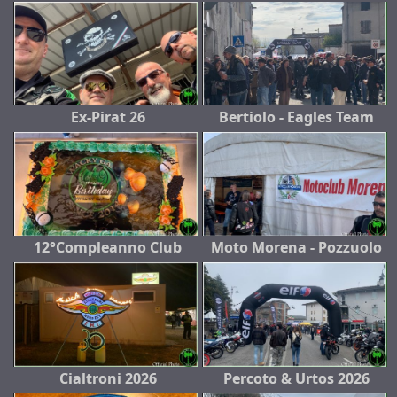
Ex-Pirat 26
Bertiolo - Eagles Team
12°Compleanno Club
Moto Morena - Pozzuolo
Cialtroni 2026
Percoto & Urtos 2026