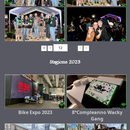
di
12
«
‹
›
»
Stagione 2023
Bike Expo 2023
8°Compleanno Wacky
Gang