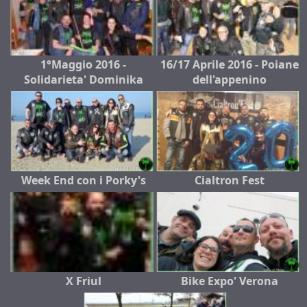
1°Maggio 2016 -
16/17 Aprile 2016 - Poiane
Solidarieta' Dominika
dell'appenino
Week End con i Porky's
Cialtron Fest
X Friul
Bike Expo' Verona