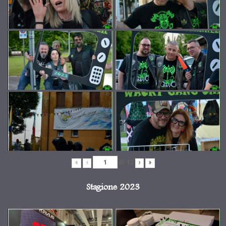
di
12
«
‹
›
»
Stagione 2023