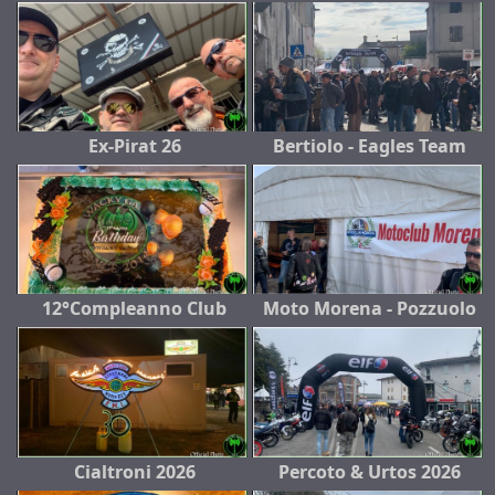
Ex-Pirat 26
Bertiolo - Eagles Team
12°Compleanno Club
Moto Morena - Pozzuolo
Cialtroni 2026
Percoto & Urtos 2026