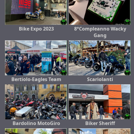
Bike Expo 2023
8°Compleanno Wacky
Gang
Bertiolo-Eagles Team
Scariolanti
Bardolino MotoGiro
Biker Sheriff