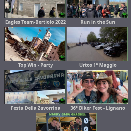
Eagles Team-Bertiolo 2022
Run in the Sun
Top Win - Party
Urtos 1° Maggio
Festa Della Zavorrina
36° Biker Fest - Lignano