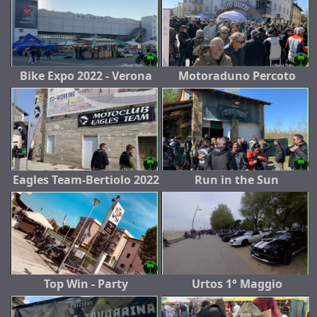
Bike Expo 2022 - Verona
Motoraduno Percoto
Eagles Team-Bertiolo 2022
Run in the Sun
Top Win - Party
Urtos 1° Maggio