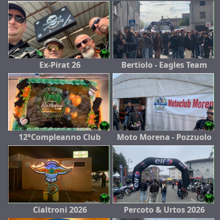
Ex-Pirat 26
Bertiolo - Eagles Team
12°Compleanno Club
Moto Morena - Pozzuolo
Cialtroni 2026
Percoto & Urtos 2026