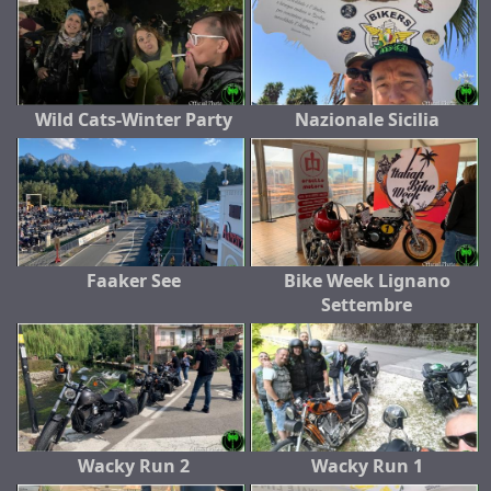
Wild Cats-Winter Party
Nazionale Sicilia
Faaker See
Bike Week Lignano
Settembre
Wacky Run 2
Wacky Run 1