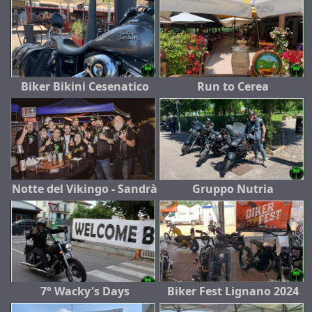
Biker Bikini Cesenatico
Run to Cerea
Notte del Vikingo - Sandrà
Gruppo Nutria
7° Wacky's Days
Biker Fest Lignano 2024