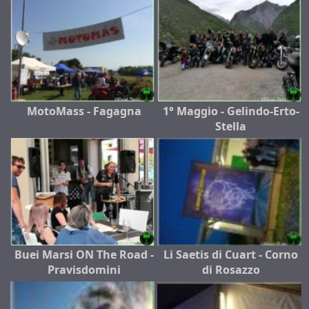
MotoMass - Fagagna
1° Maggio - Gelindo-Erto-
Stella
Buei Marsi ON The Road -
Li Saetis di Cuart - Corno
Pravisdomini
di Rosazzo