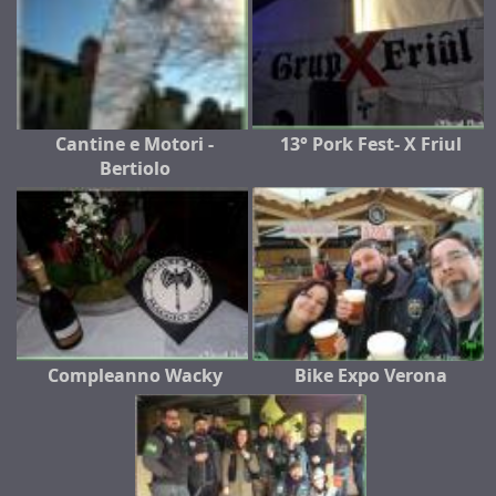
Cantine e Motori -
13° Pork Fest- X Friul
Bertiolo
Compleanno Wacky
Bike Expo Verona