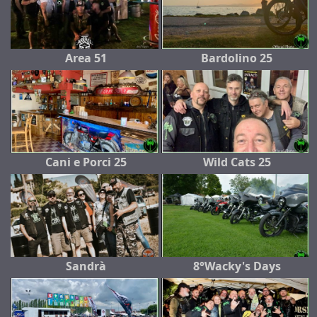
Area 51
Bardolino 25
Cani e Porci 25
Wild Cats 25
Sandrà
8°Wacky's Days