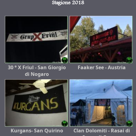
Stagione 2018
30 ° X Friul - San Giorgio
Faaker See - Austria
di Nogaro
Kurgans- San Quirino
Clan Dolomiti - Rasai di