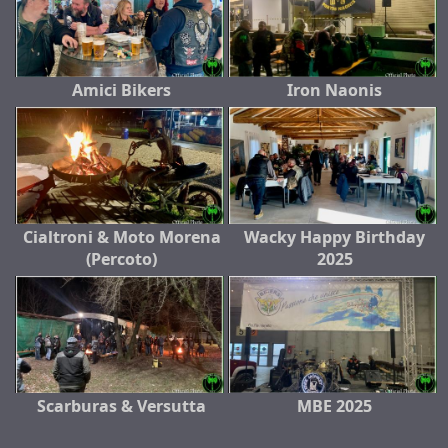
Amici Bikers
Iron Naonis
Cialtroni & Moto Morena
Wacky Happy Birthday
(Percoto)
2025
Scarburas & Versutta
MBE 2025