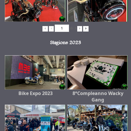
di
3
«
‹
›
»
Stagione 2023
Bike Expo 2023
8°Compleanno Wacky
Gang