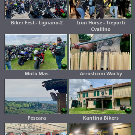
Biker Fest - Lignano-2
Iron Horse - Treporti
Cvallino
Moto Mas
Arrosticini Wacky
Pescara
Kantina Bikers