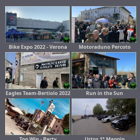
Bike Expo 2022 - Verona
Motoraduno Percoto
Eagles Team-Bertiolo 2022
Run in the Sun
Top Win - Party
Urtos 1° Maggio