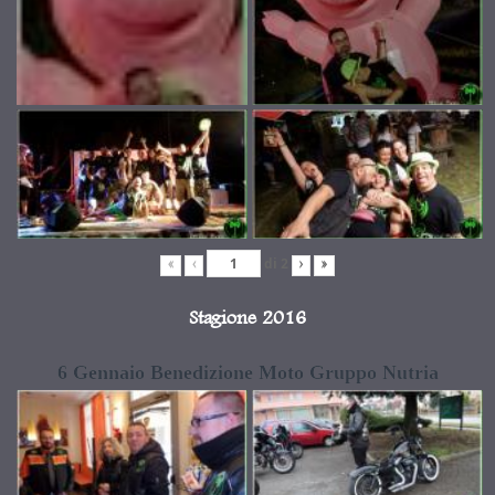
di
2
«
‹
›
»
Stagione 2016
6 Gennaio Benedizione Moto Gruppo Nutria