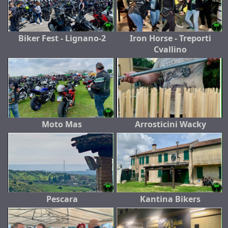
Biker Fest - Lignano-2
Iron Horse - Treporti
Cvallino
Moto Mas
Arrosticini Wacky
Pescara
Kantina Bikers