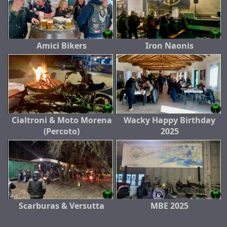
Amici Bikers
Iron Naonis
Cialtroni & Moto Morena
Wacky Happy Birthday
(Percoto)
2025
Scarburas & Versutta
MBE 2025