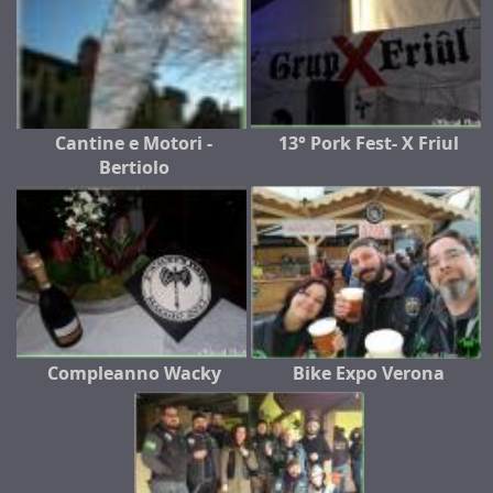
Cantine e Motori -
13° Pork Fest- X Friul
Bertiolo
Compleanno Wacky
Bike Expo Verona