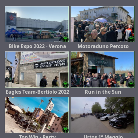
Bike Expo 2022 - Verona
Motoraduno Percoto
Eagles Team-Bertiolo 2022
Run in the Sun
Top Win - Party
Urtos 1° Maggio