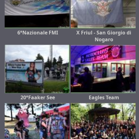
6°Nazionale FMI
X Friul - San Giorgio di
Nogaro
20°Faaker See
Eagles Team