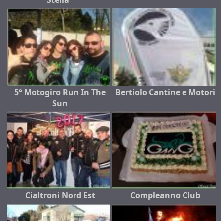
Stella"
5° Motogiro Run In The
Bertiolo Cantine e Motori
Sun
Cialtroni Nord Est
Compleanno Club