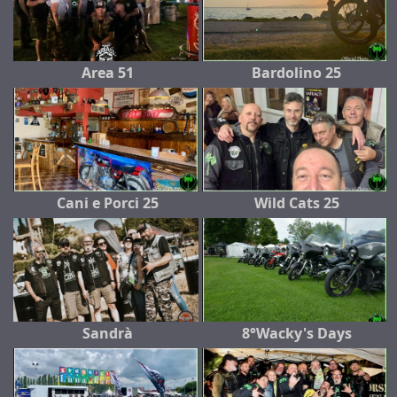
Area 51
Bardolino 25
Cani e Porci 25
Wild Cats 25
Sandrà
8°Wacky's Days