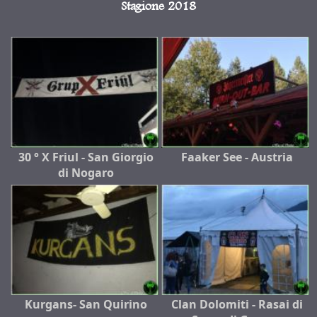
Stagione 2018
30 ° X Friul - San Giorgio
Faaker See - Austria
di Nogaro
Kurgans- San Quirino
Clan Dolomiti - Rasai di