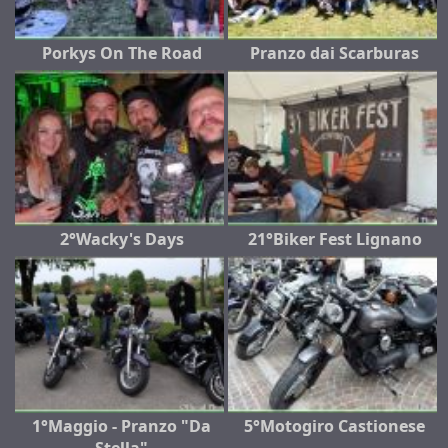
Porkys On The Road
Pranzo dai Scarburas
2°Wacky's Days
21°Biker Fest Lignano
1°Maggio - Pranzo "Da
5°Motogiro Castionese