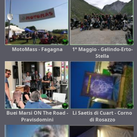
MotoMass - Fagagna
1° Maggio - Gelindo-Erto-
Stella
Buei Marsi ON The Road -
Li Saetis di Cuart - Corno
Pravisdomini
di Rosazzo