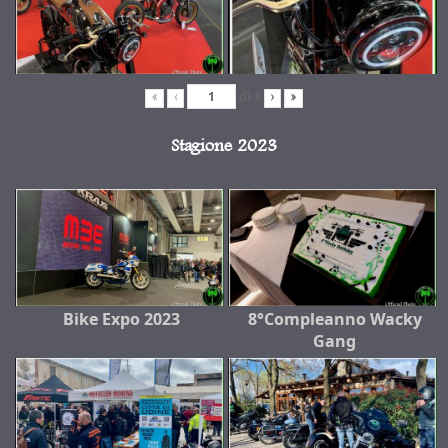
di
3
«
‹
›
»
Stagione 2023
Bike Expo 2023
8°Compleanno Wacky
Gang