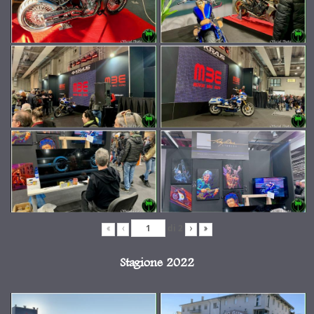
di
2
«
‹
›
»
Stagione 2022