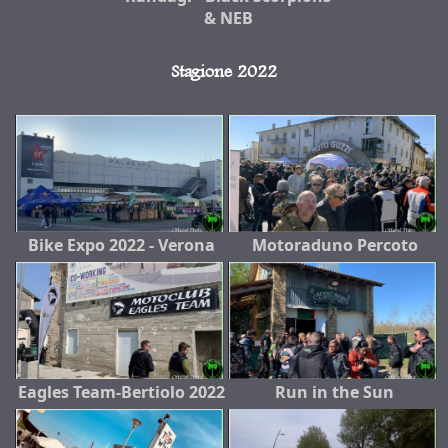
& NEB
Stagione 2022
Bike Expo 2022 - Verona
Motoraduno Percoto
Eagles Team-Bertiolo 2022
Run in the Sun