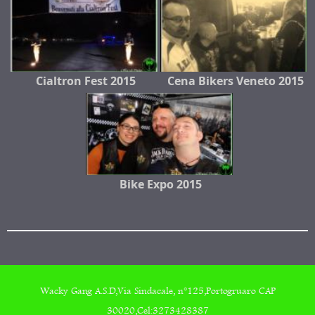
Cialtron Fest 2015
Cena Bikers Veneto 2015
Bike Expo 2015
Wacky Gang A.S.D,Via Sindacale, n°125,Portogruaro CAP
30020,Cel:3273428387