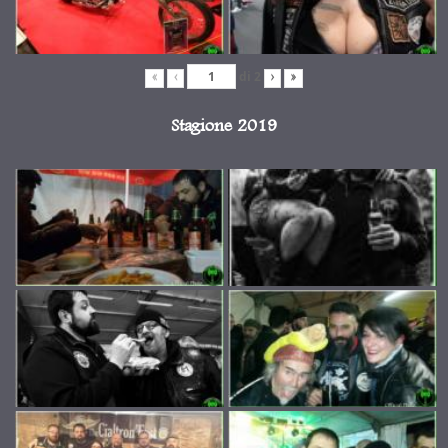
di
2
«
‹
›
»
Stagione 2019