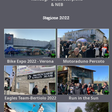
& NEB
Stagione 2022
Bike Expo 2022 - Verona
Motoraduno Percoto
Eagles Team-Bertiolo 2022
Run in the Sun