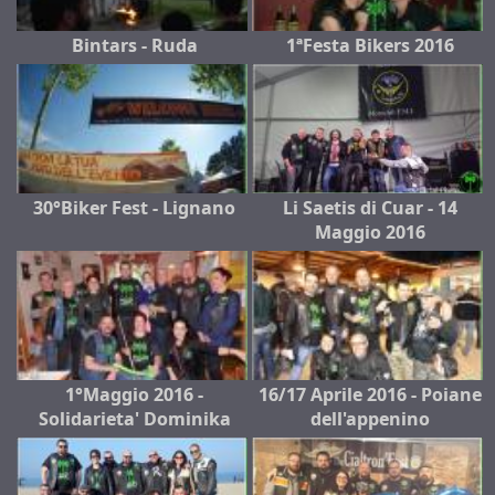
Bintars - Ruda
1ªFesta Bikers 2016
30°Biker Fest - Lignano
Li Saetis di Cuar - 14
Maggio 2016
1°Maggio 2016 -
16/17 Aprile 2016 - Poiane
Solidarieta' Dominika
dell'appenino