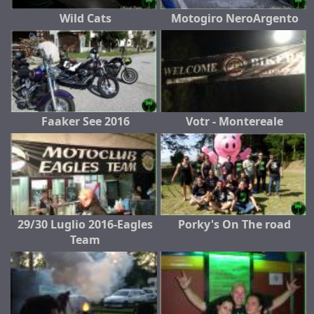
Wild Cats
Motogiro NeroArgento
Faaker See 2016
Votr - Montereale
29/30 Luglio 2016-Eagles
Porky's On The road
Team