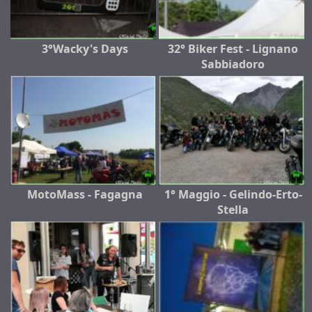
3°Wacky's Days
32° Biker Fest - Lignano
Sabbiadoro
MotoMass - Fagagna
1° Maggio - Gelindo-Erto-
Stella