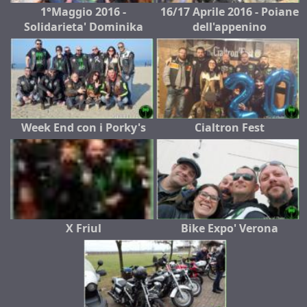
1°Maggio 2016 -
16/17 Aprile 2016 - Poiane
Solidarieta' Dominika
dell'appenino
Week End con i Porky's
Cialtron Fest
X Friul
Bike Expo' Verona