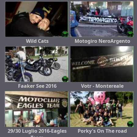
Wild Cats
Motogiro NeroArgento
Faaker See 2016
Votr - Montereale
29/30 Luglio 2016-Eagles
Porky's On The road