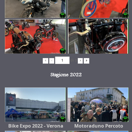
di
3
«
‹
›
»
Stagione 2022
Bike Expo 2022 - Verona
Motoraduno Percoto