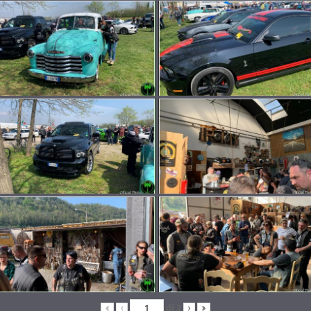
di
2
«
‹
›
»