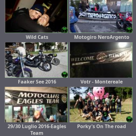
Wild Cats
Motogiro NeroArgento
Faaker See 2016
Votr - Montereale
29/30 Luglio 2016-Eagles
Porky's On The road
Team