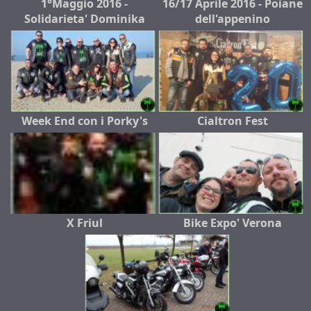
1°Maggio 2016 -
16/17 Aprile 2016 - Poiane
Solidarieta' Dominika
dell'appenino
Week End con i Porky's
Cialtron Fest
X Friul
Bike Expo' Verona