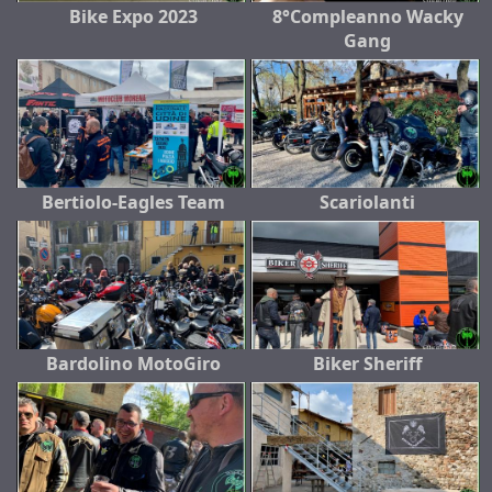
Bike Expo 2023
8°Compleanno Wacky
Gang
Bertiolo-Eagles Team
Scariolanti
Bardolino MotoGiro
Biker Sheriff