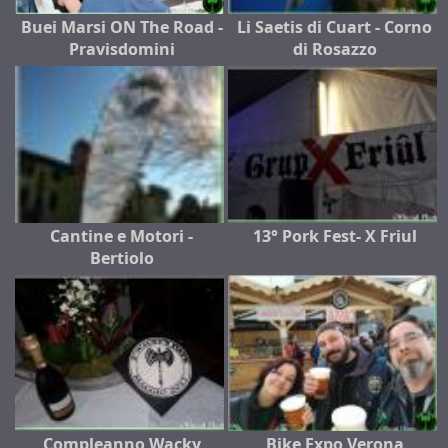
Buei Marsi ON The Road -
Li Saetis di Cuart - Corno
Pravisdomini
di Rosazzo
Cantine e Motori -
13° Pork Fest- X Friul
Bertiolo
Compleanno Wacky
Bike Expo Verona