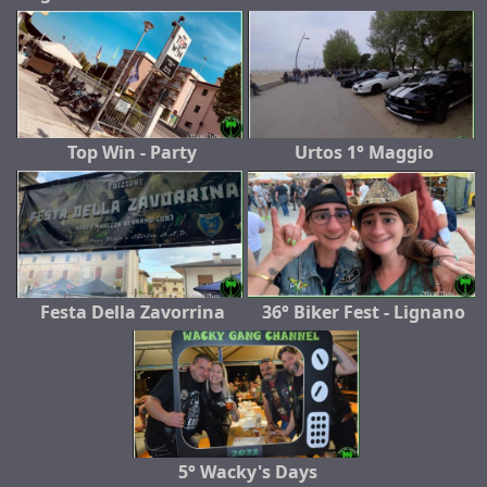
Top Win - Party
Urtos 1° Maggio
Festa Della Zavorrina
36° Biker Fest - Lignano
5° Wacky's Days