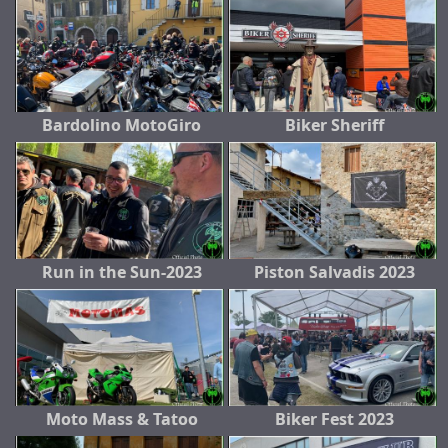
Bardolino MotoGiro
Biker Sheriff
Run in the Sun-2023
Piston Salvadis 2023
Moto Mass & Tatoo
Biker Fest 2023