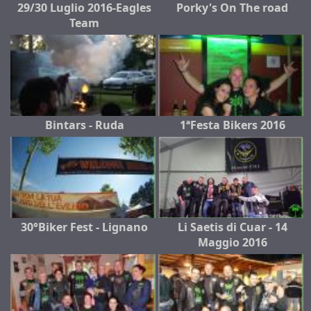
29/30 Luglio 2016-Eagles
Porky's On The road
Team
Bintars - Ruda
1ªFesta Bikers 2016
30°Biker Fest - Lignano
Li Saetis di Cuar - 14
Maggio 2016