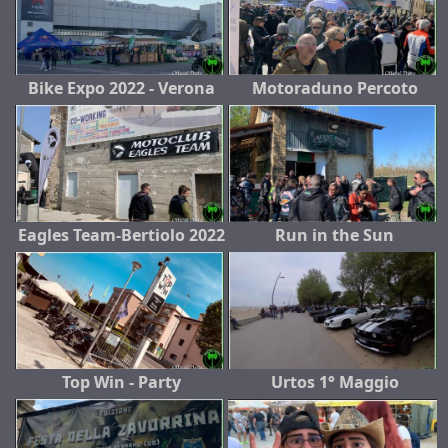
Bike Expo 2022 - Verona
Motoraduno Percoto
Eagles Team-Bertiolo 2022
Run in the Sun
Top Win - Party
Urtos 1° Maggio