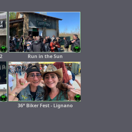
2
Run in the Sun
36° Biker Fest - Lignano