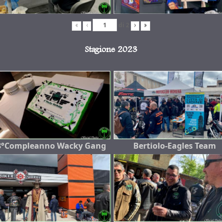
di
2
«
‹
›
»
Stagione 2023
8°Compleanno Wacky Gang
Bertiolo-Eagles Team