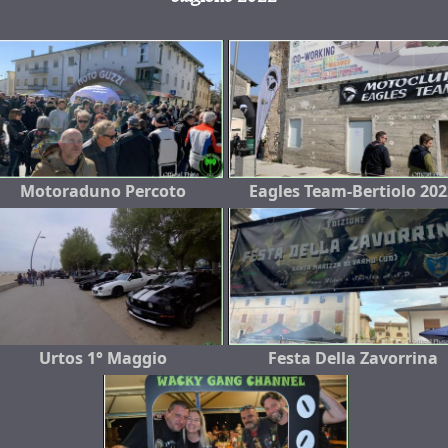
Motoraduno Percoto
Eagles Team-Bertiolo 202
Urtos 1° Maggio
Festa Della Zavorrina