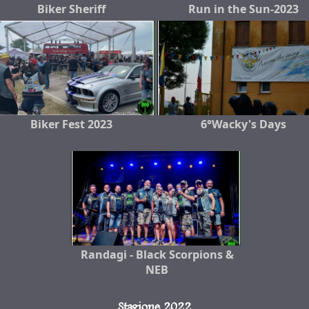
Biker Sheriff
Run in the Sun-2023
Biker Fest 2023
6°Wacky's Days
Randagi - Black Scorpions &
NEB
Stagione 2022