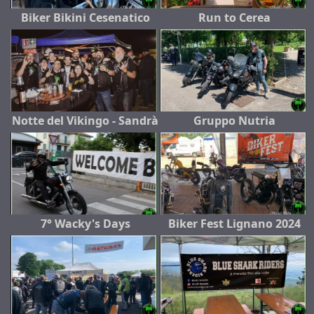
Biker Bikini Cesenatico
Run to Cerea
Notte del Vikingo - Sandrà
Gruppo Nutria
7° Wacky's Days
Biker Fest Lignano 2024