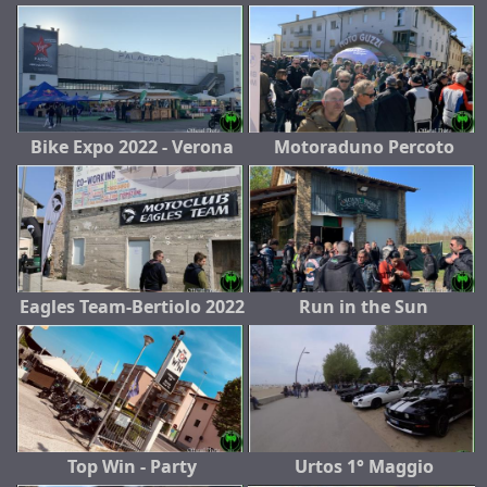
Bike Expo 2022 - Verona
Motoraduno Percoto
Eagles Team-Bertiolo 2022
Run in the Sun
Top Win - Party
Urtos 1° Maggio