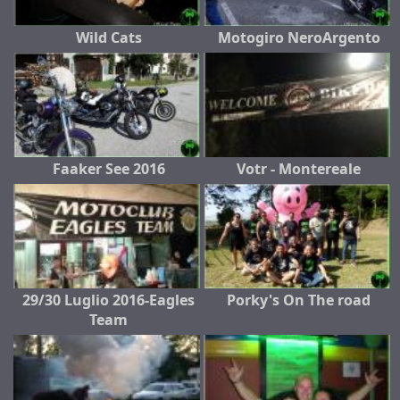
Wild Cats
Motogiro NeroArgento
Faaker See 2016
Votr - Montereale
29/30 Luglio 2016-Eagles
Porky's On The road
Team