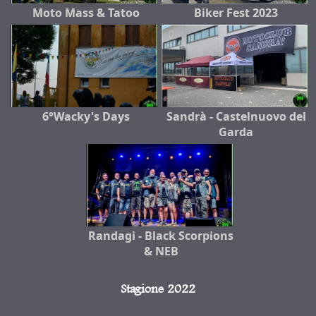
Moto Mass & Tatoo
Biker Fest 2023
6°Wacky's Days
Sandrà - Castelnuovo del
Garda
Randagi - Black Scorpions
& NEB
Stagione 2022