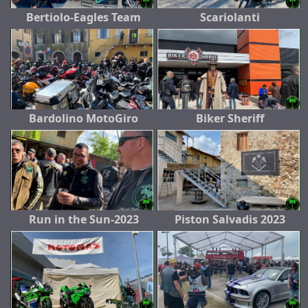
Bertiolo-Eagles Team
Scariolanti
Bardolino MotoGiro
Biker Sheriff
Run in the Sun-2023
Piston Salvadis 2023