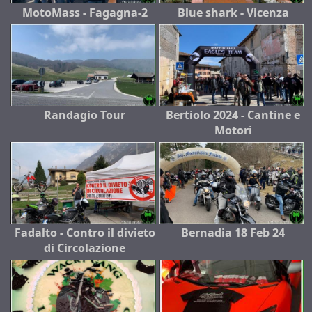
MotoMass - Fagagna-2
Blue shark - Vicenza
Randagio Tour
Bertiolo 2024 - Cantine e
Motori
Fadalto - Contro il divieto
Bernadia 18 Feb 24
di Circolazione