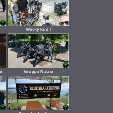
Wacky Run 1
rà
Gruppo Nutria