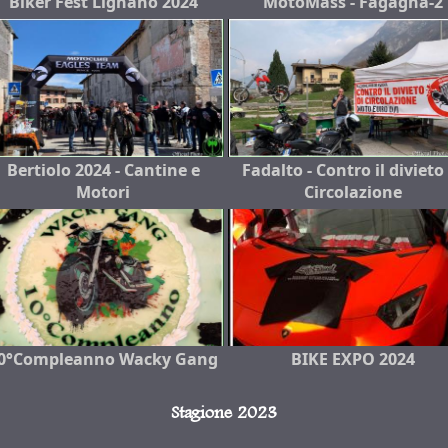
Biker Fest Lignano 2024
MotoMass - Fagagna-2
Bertiolo 2024 - Cantine e
Fadalto - Contro il divieto
Motori
Circolazione
0°Compleanno Wacky Gang
BIKE EXPO 2024
Stagione 2023