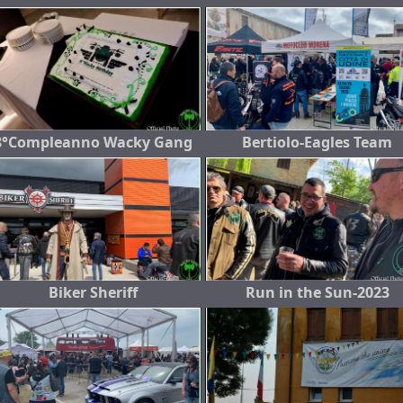
8°Compleanno Wacky Gang
Bertiolo-Eagles Team
Biker Sheriff
Run in the Sun-2023