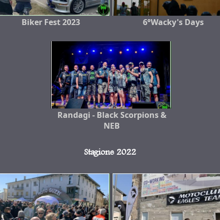
Biker Fest 2023
6°Wacky's Days
Randagi - Black Scorpions &
NEB
Stagione 2022