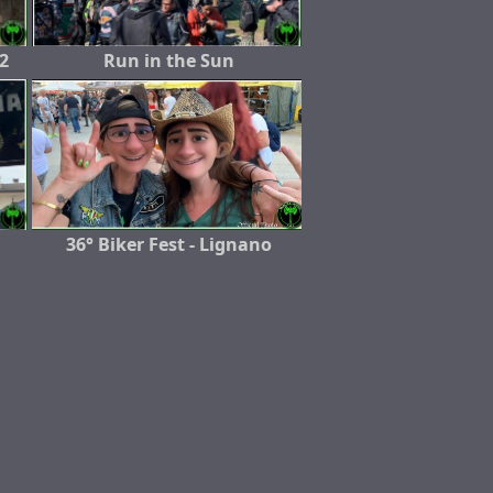
2
Run in the Sun
36° Biker Fest - Lignano