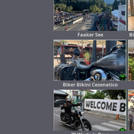
Faaker See
B
Biker Bikini Cesenatico