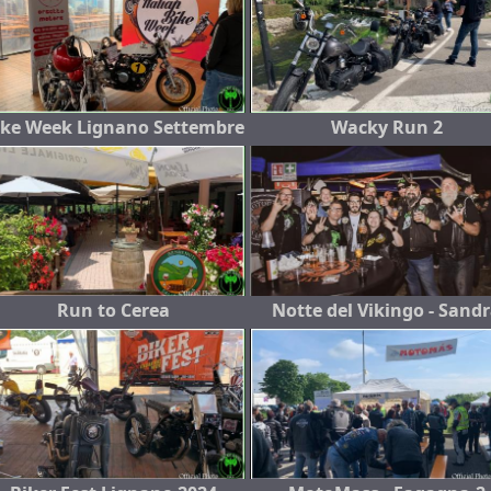
ike Week Lignano Settembre
Wacky Run 2
Run to Cerea
Notte del Vikingo - Sand