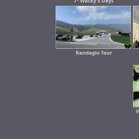
7° Wacky's Days
Randagio Tour
1