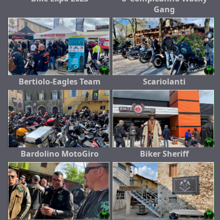
Gang
Bertiolo-Eagles Team
Scariolanti
Bardolino MotoGiro
Biker Sheriff