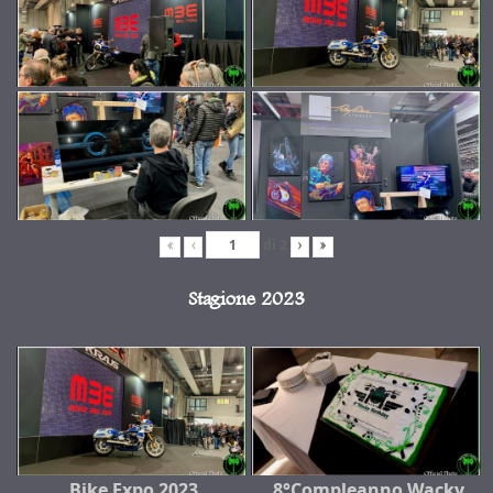
di
2
«
‹
›
»
Stagione 2023
Bike Expo 2023
8°Compleanno Wacky