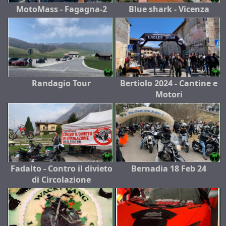
MotoMass - Fagagna-2
Blue shark - Vicenza
Randagio Tour
Bertiolo 2024 - Cantine e
Motori
Fadalto - Contro il divieto
Bernadia 18 Feb 24
di Circolazione