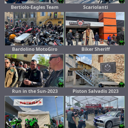
Bertiolo-Eagles Team
Scariolanti
Bardolino MotoGiro
Biker Sheriff
Run in the Sun-2023
Piston Salvadis 2023