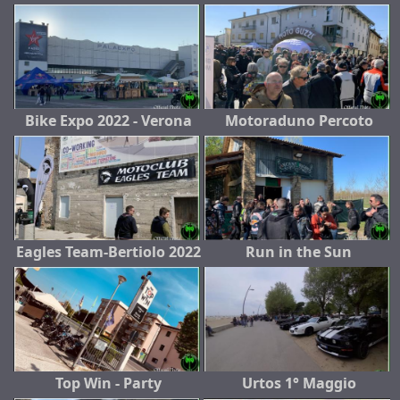
Bike Expo 2022 - Verona
Motoraduno Percoto
Eagles Team-Bertiolo 2022
Run in the Sun
Top Win - Party
Urtos 1° Maggio