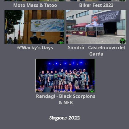
Moto Mass & Tatoo
Biker Fest 2023
6°Wacky's Days
Sandrà - Castelnuovo del
Garda
Randagi - Black Scorpions
& NEB
Stagione 2022