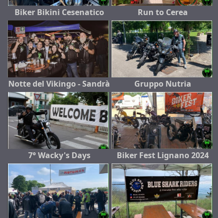
Biker Bikini Cesenatico
Run to Cerea
Notte del Vikingo - Sandrà
Gruppo Nutria
7° Wacky's Days
Biker Fest Lignano 2024