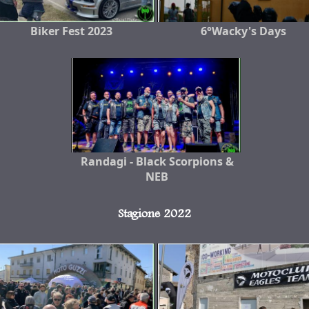
Biker Fest 2023
6°Wacky's Days
Randagi - Black Scorpions &
NEB
Stagione 2022