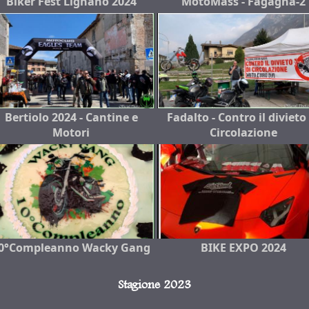
Biker Fest Lignano 2024
MotoMass - Fagagna-2
Bertiolo 2024 - Cantine e
Fadalto - Contro il divieto
Motori
Circolazione
0°Compleanno Wacky Gang
BIKE EXPO 2024
Stagione 2023