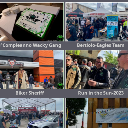
8°Compleanno Wacky Gang
Bertiolo-Eagles Team
Biker Sheriff
Run in the Sun-2023