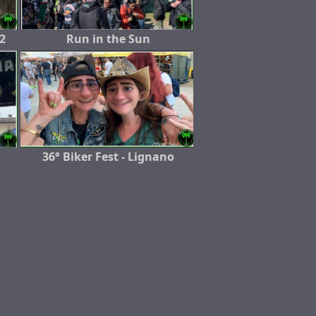
2
Run in the Sun
36° Biker Fest - Lignano