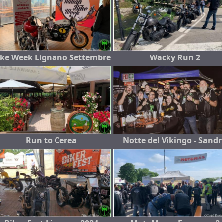
ike Week Lignano Settembre
Wacky Run 2
Run to Cerea
Notte del Vikingo - Sand