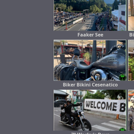
Faaker See
B
Biker Bikini Cesenatico