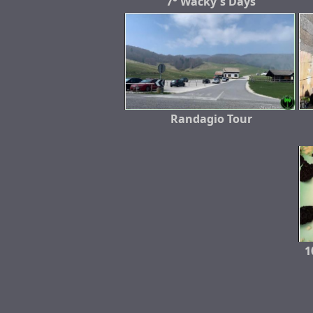
7° Wacky's Days
Randagio Tour
1