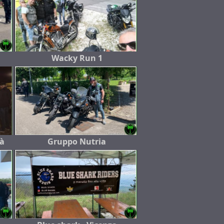
Wacky Run 1
rà
Gruppo Nutria