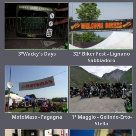
3°Wacky's Days
32° Biker Fest - Lignano
Sabbiadoro
MotoMass - Fagagna
1° Maggio - Gelindo-Erto-
Stella