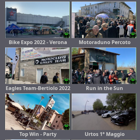
Bike Expo 2022 - Verona
Motoraduno Percoto
Eagles Team-Bertiolo 2022
Run in the Sun
Top Win - Party
Urtos 1° Maggio