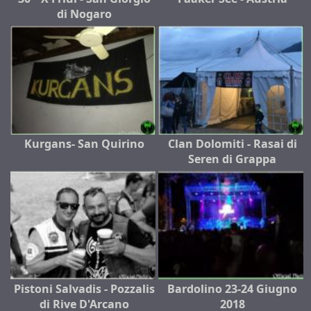
di Nogaro
Kurgans- San Quirino
Clan Dolomiti - Rasai di
Seren di Grappa
Pistoni Salvadis - Pozzalis
Bardolino 23-24 Giugno
di Rive D'Arcano
2018