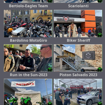
Bertiolo-Eagles Team
Scariolanti
Bardolino MotoGiro
Biker Sheriff
Run in the Sun-2023
Piston Salvadis 2023