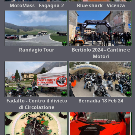
MotoMass - Fagagna-2
Blue shark - Vicenza
Randagio Tour
Bertiolo 2024 - Cantine e
Motori
Fadalto - Contro il divieto
Bernadia 18 Feb 24
di Circolazione