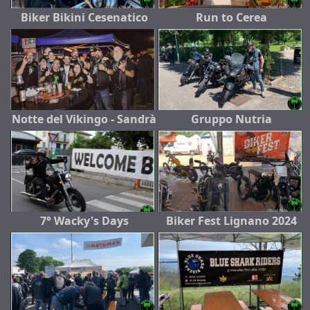
Biker Bikini Cesenatico
Run to Cerea
Notte del Vikingo - Sandrà
Gruppo Nutria
7° Wacky's Days
Biker Fest Lignano 2024