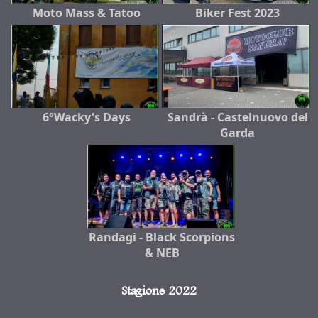
Moto Mass & Tatoo
Biker Fest 2023
6°Wacky's Days
Sandrà - Castelnuovo del
Garda
Randagi - Black Scorpions
& NEB
Stagione 2022