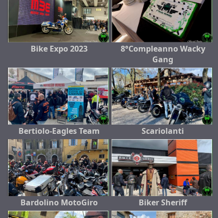
Bike Expo 2023
8°Compleanno Wacky
Gang
Bertiolo-Eagles Team
Scariolanti
Bardolino MotoGiro
Biker Sheriff