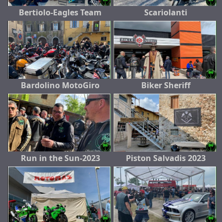
Bertiolo-Eagles Team
Scariolanti
Bardolino MotoGiro
Biker Sheriff
Run in the Sun-2023
Piston Salvadis 2023