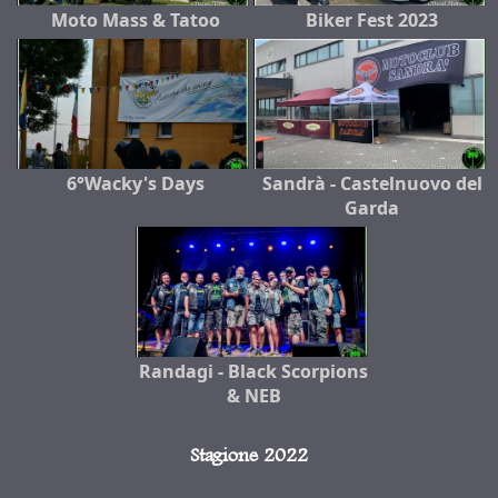
Moto Mass & Tatoo
Biker Fest 2023
6°Wacky's Days
Sandrà - Castelnuovo del
Garda
Randagi - Black Scorpions
& NEB
Stagione 2022