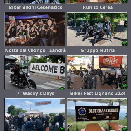
Biker Bikini Cesenatico
Run to Cerea
Notte del Vikingo - Sandrà
Gruppo Nutria
7° Wacky's Days
Biker Fest Lignano 2024