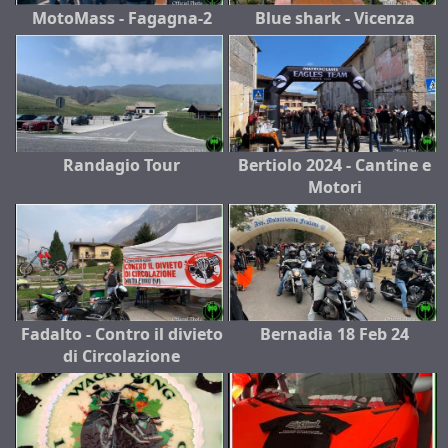
MotoMass - Fagagna-2
Blue shark - Vicenza
Randagio Tour
Bertiolo 2024 - Cantine e
Motori
Fadalto - Contro il divieto
Bernadia 18 Feb 24
di Circolazione