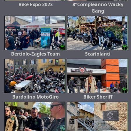
Bike Expo 2023
8°Compleanno Wacky
Gang
Bertiolo-Eagles Team
Scariolanti
Bardolino MotoGiro
Biker Sheriff