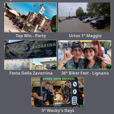
Top Win - Party
Urtos 1° Maggio
Festa Della Zavorrina
36° Biker Fest - Lignano
5° Wacky's Days