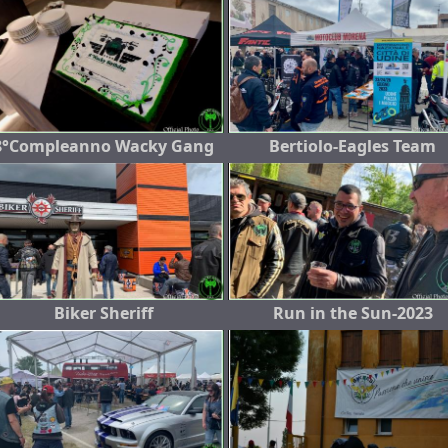
8°Compleanno Wacky Gang
Bertiolo-Eagles Team
Biker Sheriff
Run in the Sun-2023