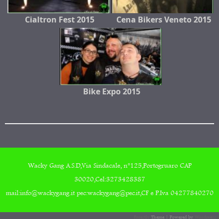
Cialtron Fest 2015
Cena Bikers Veneto 2015
Bike Expo 2015
Wacky Gang A.S.D,Via Sindacale, n°125,Portogruaro CAP
30020,Cel:3273428387
mail:info@wackygang.it pec:wackygang@pec.it,CF e P.Iva 04277840270
Forestly
Theme | Powered by
Wordpress