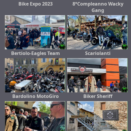
Bike Expo 2023
8°Compleanno Wacky
Gang
Bertiolo-Eagles Team
Scariolanti
Bardolino MotoGiro
Biker Sheriff