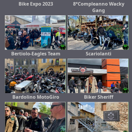
Bike Expo 2023
8°Compleanno Wacky
Gang
Bertiolo-Eagles Team
Scariolanti
Bardolino MotoGiro
Biker Sheriff