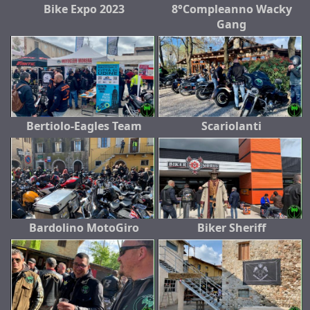
Bike Expo 2023
8°Compleanno Wacky
Gang
Bertiolo-Eagles Team
Scariolanti
Bardolino MotoGiro
Biker Sheriff