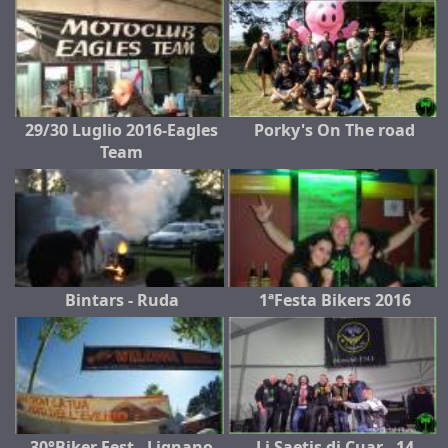
29/30 Luglio 2016-Eagles
Porky's On The road
Team
Bintars - Ruda
1ªFesta Bikers 2016
30°Biker Fest - Lignano
Li Saetis di Cuar - 14