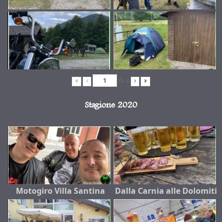
di
2
«
‹
›
»
Stagione 2020
Motogiro Villa Santina
Dalla Carnia alle Dolomiti