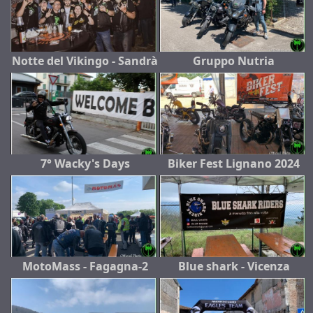
Notte del Vikingo - Sandrà
Gruppo Nutria
7° Wacky's Days
Biker Fest Lignano 2024
MotoMass - Fagagna-2
Blue shark - Vicenza