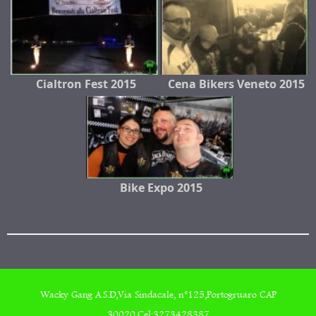
Cialtron Fest 2015
Cena Bikers Veneto 2015
Bike Expo 2015
Wacky Gang A.S.D,Via Sindacale, n°125,Portogruaro CAP
30020,Cel:3273428387