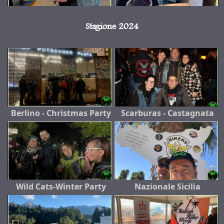
Stagione 2024
Berlino - Christmas Party
Scarburas - Castagnata
Wild Cats-Winter Party
Nazionale Sicilia