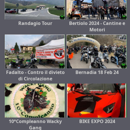
Randagio Tour
Bertiolo 2024 - Cantine e
Motori
Fadalto - Contro il divieto
Bernadia 18 Feb 24
di Circolazione
10°Compleanno Wacky
BIKE EXPO 2024
Gang