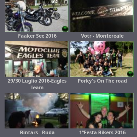
Faaker See 2016
Votr - Montereale
29/30 Luglio 2016-Eagles
Porky's On The road
Team
Bintars - Ruda
1ªFesta Bikers 2016