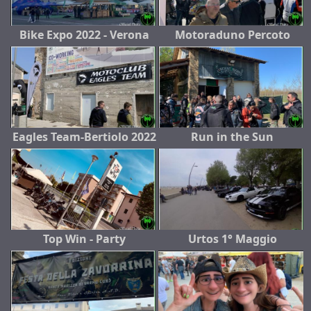
Bike Expo 2022 - Verona
Motoraduno Percoto
Eagles Team-Bertiolo 2022
Run in the Sun
Top Win - Party
Urtos 1° Maggio