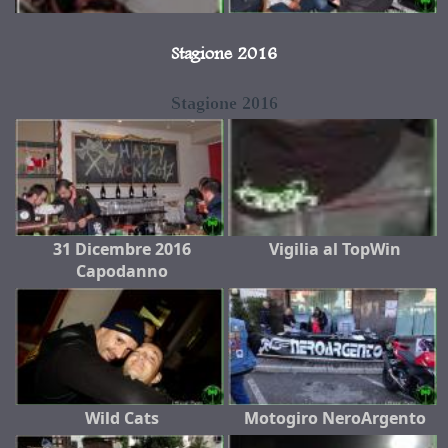
Stagione 2016
Stagione 2016
31 Dicembre 2016
Vigilia al TopWin
Capodanno
Wild Cats
Motogiro NeroArgento