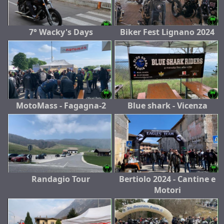
7° Wacky's Days
Biker Fest Lignano 2024
MotoMass - Fagagna-2
Blue shark - Vicenza
Randagio Tour
Bertiolo 2024 - Cantine e
Motori