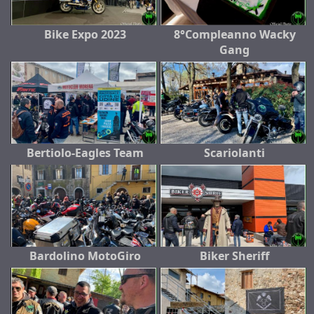
Bike Expo 2023
8°Compleanno Wacky
Gang
Bertiolo-Eagles Team
Scariolanti
Bardolino MotoGiro
Biker Sheriff