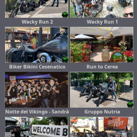
Wacky Run 2
Wacky Run 1
Biker Bikini Cesenatico
Run to Cerea
Notte del Vikingo - Sandrà
Gruppo Nutria