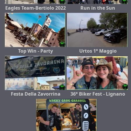
Eagles Team-Bertiolo 2022
Run in the Sun
Top Win - Party
Urtos 1° Maggio
Festa Della Zavorrina
36° Biker Fest - Lignano