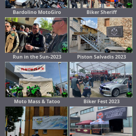
Bardolino MotoGiro
Biker Sheriff
Run in the Sun-2023
Piston Salvadis 2023
Moto Mass & Tatoo
Biker Fest 2023