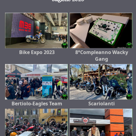
Bike Expo 2023
8°Compleanno Wacky
Gang
Bertiolo-Eagles Team
Scariolanti