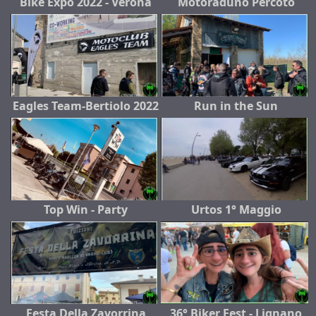
Bike Expo 2022 - Verona
Motoraduno Percoto
Eagles Team-Bertiolo 2022
Run in the Sun
Top Win - Party
Urtos 1° Maggio
Festa Della Zavorrina
36° Biker Fest - Lignano